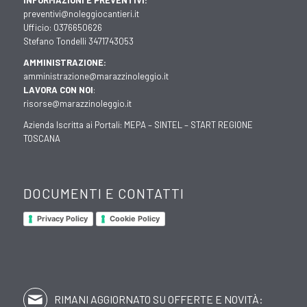
INFORMAZIONI E PREVENTIVI:
preventivi@noleggiocantieri.it
Ufficio:
0376650626
Stefano Tondelli
3471743053
AMMINISTRAZIONE:
amministrazione@marazzinoleggio.it
LAVORA CON NOI
:
risorse@marazzinoleggio.it
Azienda Iscritta ai Portali:
MEPA
–
SINTEL
–
START REGIONE
TOSCANA
DOCUMENTI E CONTATTI
Privacy Policy
Cookie Policy
RIMANI AGGIORNATO SU OFFERTE E NOVITÀ: