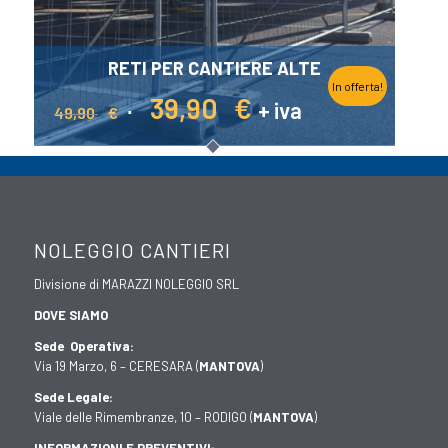
RETI PER CANTIERE ALTE
In offerta!
Il
Il
39,90
€
+ iva
49,90
€
prezzo
prezzo
NOLEGGIO CANTIERI
originale
attuale
Divisione di MARAZZI NOLEGGIO SRL
DOVE SIAMO
era:
è:
Sede Operativa:
Via 19 Marzo, 6 – CERESARA (
MANTOVA
)
49,90 €.
39,90 €.
Sede Legale:
Viale delle Rimembranze, 10 – RODIGO (
MANTOVA
)