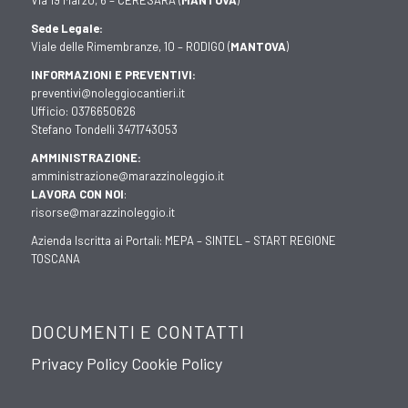
Via 19 Marzo, 6 – CERESARA (
MANTOVA
)
Sede Legale:
Viale delle Rimembranze, 10 – RODIGO (
MANTOVA
)
INFORMAZIONI E PREVENTIVI:
preventivi@noleggiocantieri.it
Ufficio:
0376650626
Stefano Tondelli
3471743053
AMMINISTRAZIONE:
amministrazione@marazzinoleggio.it
LAVORA CON NOI
:
risorse@marazzinoleggio.it
Azienda Iscritta ai Portali:
MEPA
–
SINTEL
–
START REGIONE
TOSCANA
DOCUMENTI E CONTATTI
Privacy Policy
Cookie Policy