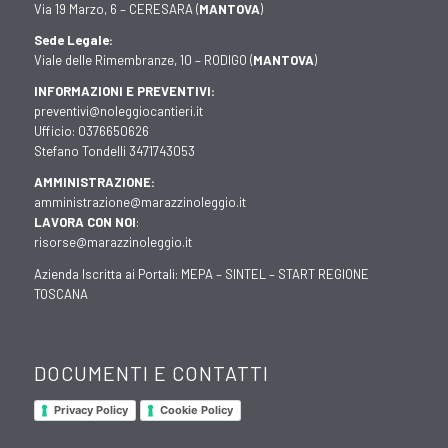
Via 19 Marzo, 6 – CERESARA (
MANTOVA
)
Sede Legale:
Viale delle Rimembranze, 10 – RODIGO (
MANTOVA
)
INFORMAZIONI E PREVENTIVI:
preventivi@noleggiocantieri.it
Ufficio:
0376650626
Stefano Tondelli
3471743053
AMMINISTRAZIONE:
amministrazione@marazzinoleggio.it
LAVORA CON NOI
:
risorse@marazzinoleggio.it
Azienda Iscritta ai Portali:
MEPA
–
SINTEL
–
START REGIONE
TOSCANA
DOCUMENTI E CONTATTI
Privacy Policy
Cookie Policy